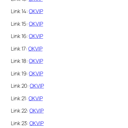
Link 14:
OKVIP
Link 15:
OKVIP
Link 16:
OKVIP
Link 17:
OKVIP
Link 18:
OKVIP
Link 19:
OKVIP
Link 20:
OKVIP
Link 21:
OKVIP
Link 22:
OKVIP
Link 23:
OKVIP