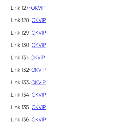
Link 127:
OKVIP
Link 128:
OKVIP
Link 129:
OKVIP
Link 130:
OKVIP
Link 131:
OKVIP
Link 132:
OKVIP
Link 133:
OKVIP
Link 134:
OKVIP
Link 135:
OKVIP
Link 136:
OKVIP