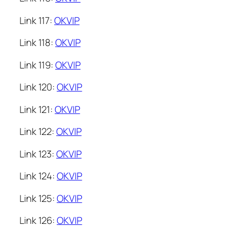
Link 117:
OKVIP
Link 118:
OKVIP
Link 119:
OKVIP
Link 120:
OKVIP
Link 121:
OKVIP
Link 122:
OKVIP
Link 123:
OKVIP
Link 124:
OKVIP
Link 125:
OKVIP
Link 126:
OKVIP