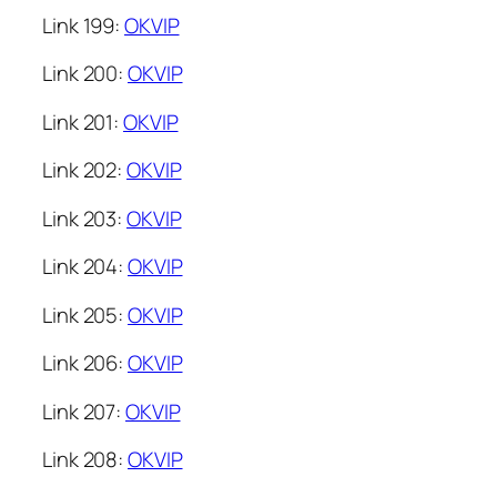
Link 199:
OKVIP
Link 200:
OKVIP
Link 201:
OKVIP
Link 202:
OKVIP
Link 203:
OKVIP
Link 204:
OKVIP
Link 205:
OKVIP
Link 206:
OKVIP
Link 207:
OKVIP
Link 208:
OKVIP