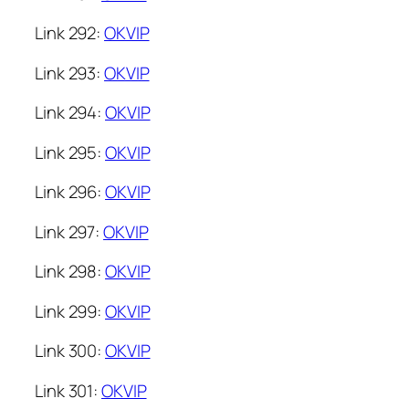
Link 292:
OKVIP
Link 293:
OKVIP
Link 294:
OKVIP
Link 295:
OKVIP
Link 296:
OKVIP
Link 297:
OKVIP
Link 298:
OKVIP
Link 299:
OKVIP
Link 300:
OKVIP
Link 301:
OKVIP