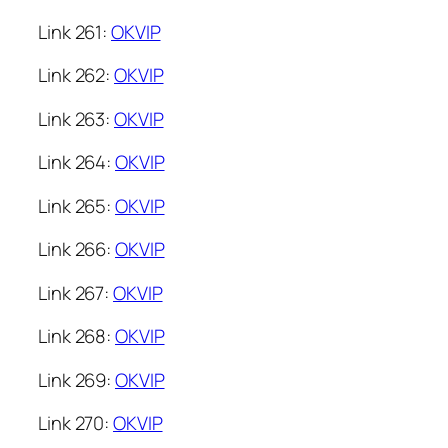
Link 261:
OKVIP
Link 262:
OKVIP
Link 263:
OKVIP
Link 264:
OKVIP
Link 265:
OKVIP
Link 266:
OKVIP
Link 267:
OKVIP
Link 268:
OKVIP
Link 269:
OKVIP
Link 270:
OKVIP