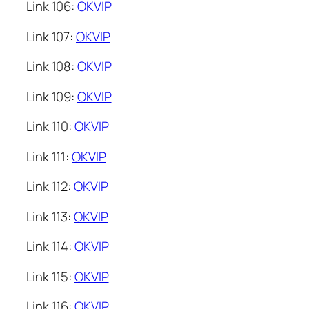
Link 106:
OKVIP
Link 107:
OKVIP
Link 108:
OKVIP
Link 109:
OKVIP
Link 110:
OKVIP
Link 111:
OKVIP
Link 112:
OKVIP
Link 113:
OKVIP
Link 114:
OKVIP
Link 115:
OKVIP
Link 116:
OKVIP