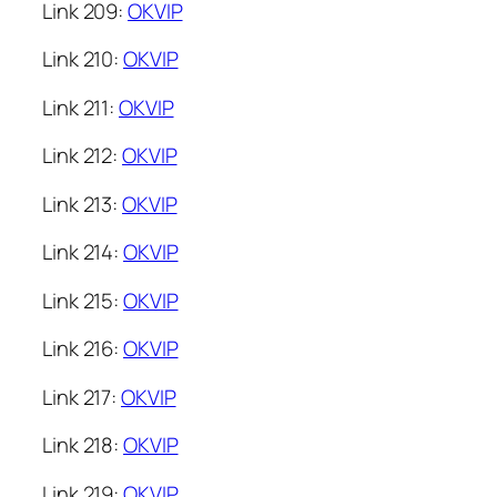
Link 209:
OKVIP
Link 210:
OKVIP
Link 211:
OKVIP
Link 212:
OKVIP
Link 213:
OKVIP
Link 214:
OKVIP
Link 215:
OKVIP
Link 216:
OKVIP
Link 217:
OKVIP
Link 218:
OKVIP
Link 219:
OKVIP