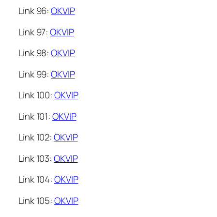
Link 96:
OKVIP
Link 97:
OKVIP
Link 98:
OKVIP
Link 99:
OKVIP
Link 100:
OKVIP
Link 101:
OKVIP
Link 102:
OKVIP
Link 103:
OKVIP
Link 104:
OKVIP
Link 105:
OKVIP