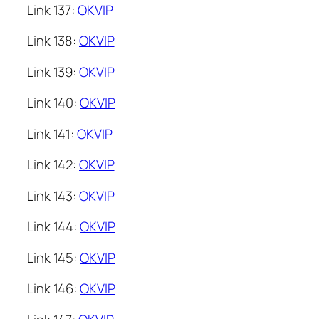
Link 137:
OKVIP
Link 138:
OKVIP
Link 139:
OKVIP
Link 140:
OKVIP
Link 141:
OKVIP
Link 142:
OKVIP
Link 143:
OKVIP
Link 144:
OKVIP
Link 145:
OKVIP
Link 146:
OKVIP