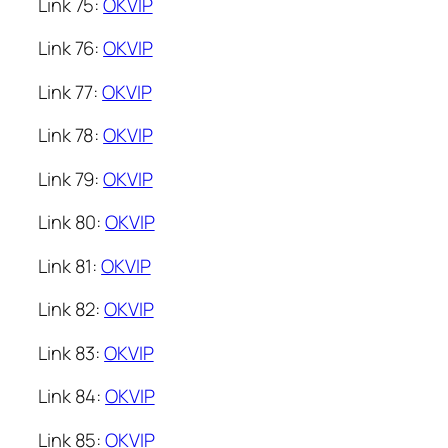
Link 75:
OKVIP
Link 76:
OKVIP
Link 77:
OKVIP
Link 78:
OKVIP
Link 79:
OKVIP
Link 80:
OKVIP
Link 81:
OKVIP
Link 82:
OKVIP
Link 83:
OKVIP
Link 84:
OKVIP
Link 85:
OKVIP