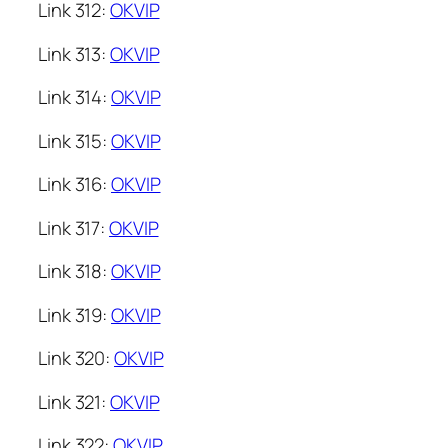
Link 312:
OKVIP
Link 313:
OKVIP
Link 314:
OKVIP
Link 315:
OKVIP
Link 316:
OKVIP
Link 317:
OKVIP
Link 318:
OKVIP
Link 319:
OKVIP
Link 320:
OKVIP
Link 321:
OKVIP
Link 322:
OKVIP